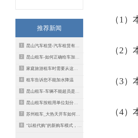
（1）
推荐新闻
1
昆山汽车租赁-汽车租赁有哪些实用的小技巧？
（2）
2
昆山租车-如何正确给车加油？
3
家庭旅游租车时需要从这些细节方面考虑
（3）
4
租车告诉您不能加水降温
5
昆山租车-车辆不能超员是什么原因？
6
昆山租车按租用单位划分种类
（4）
7
苏州租车_​大热天开车如何防止爆胎？
8
“以租代购”的新购车模式，元芳你怎么看？