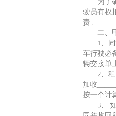
为了确保
驶员有权
责。
二、甲
1、同意
车行驶必
辆交接单
2、租用车
加收___
按一个计
3、 如
同并收回所