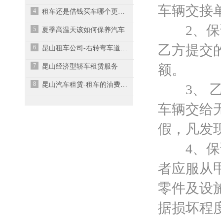
车辆交接
4
租车还是借钱买车哪个更好？
2、保证
5
夏季高温天该如何保养汽车
乙方提交
6
昆山租车公司-右转弯车道如何正确驾驶？
7
额。
昆山经济型轿车租赁服务
8
昆山汽车租赁-租车的油费怎么算？
3、 乙
车辆交给
假，凡发
4、保证
者应服从
零件及设
据损坏程度