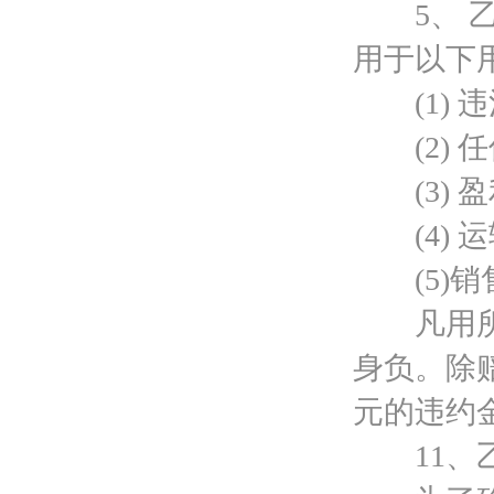
5、 乙
用于以下
(1) 违
(2) 任
(3) 盈
(4) 
(5)销
凡用所承
身负。除赔
元的违约
11、乙