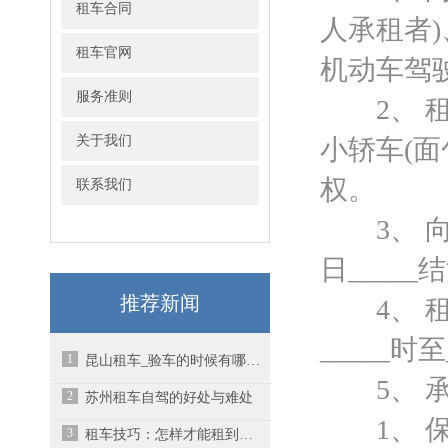
租车合同
人承租者
租车官网
机动车驾
服务准则
2、 租用甲
关于我们
小轿车(
权。
联系我们
3、 向甲方
日_____
推荐新闻
4、 租车时
_____时至
1
昆山租车_验车的时候有哪些步骤
5、 承
2
苏州租车自驾的好处与难处
1、 保
3
租车技巧：怎样才能租到最便宜的车