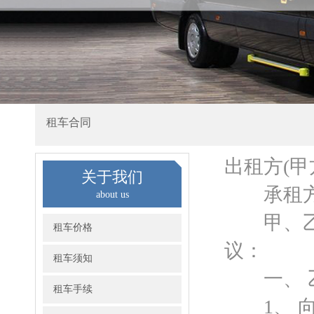
租车合同
出租方(甲
关于我们
承租方(
about us
甲、乙双
租车价格
议：
租车须知
一、 乙
租车手续
1、 向