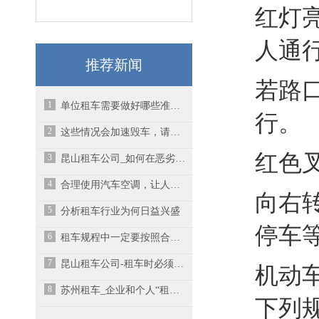
红灯
人通
推荐新闻
若路
1
单位租车需要做好哪些准备工作？-昆山汽车租赁
行。
2
这些情况会加速毁车，请尽量避免
红色
3
昆山租车公司_如何在恶劣天气里开车要注意安全
4
合理使用汽车空调，让人和车都能“健康”
向右
5
分析租车行业为何日益兴盛
停车
6
租车规程中一定要按照合同细节去使用汽车
7
昆山租车公司-租车时必须掌握的16个知识点！
机动
8
苏州租车_企业和个人“租而不买”的概念载体正在广泛发展
下列