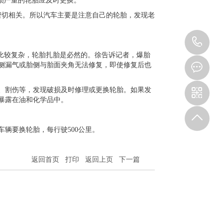
磨损严重的轮胎应及时更换。
密切相关。所以汽车主要是注意自己的轮胎，发现老
15
路比较复杂，轮胎扎胎是必然的。徐告诉记者，爆胎
侧漏气或胎侧与胎面夹角无法修复，即使修复后也
、割伤等，发现破损及时修理或更换轮胎。如果发
暴露在油和化学品中。
车辆要换轮胎，每行驶500公里。
返回首页
打印
返回上页
下一篇