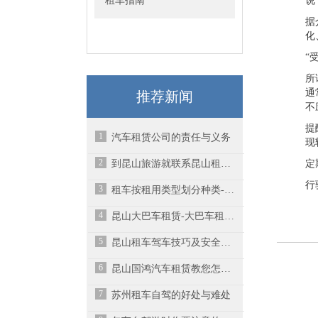
租车指南
说
据
化
“
所
通
推荐新闻
不
提
1
汽车租赁公司的责任与义务
现
2
到昆山旅游就联系昆山租车公司！
定
行
3
租车按租用类型划分种类-昆山大巴车租赁
4
昆山大巴车租赁-大巴车租赁时都需要注意什么？
5
昆山租车驾车技巧及安全常识
6
昆山国鸿汽车租赁教您怎样省油?
7
苏州租车自驾的好处与难处