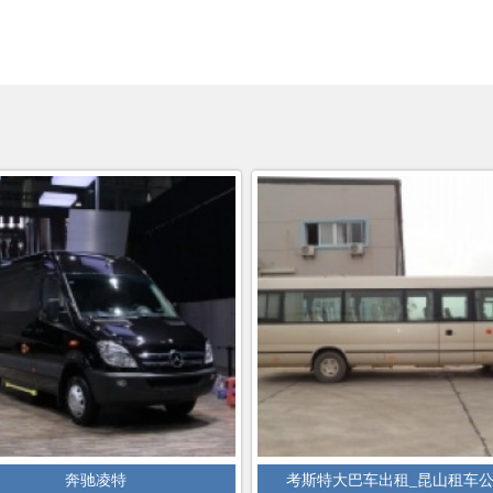
奔驰凌特
考斯特大巴车出租_昆山租车