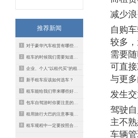
减少浪
推荐新闻
自购车
较多，
1
​对于豪华汽车租赁有哪些需要注意的？
需要随
2
租车的时候我们需要知道什么？
可直接
3
企业、个人“以租代买”的租车观念向量大面广、充满活力趋势发展
与更多
4
新手租车应该如何选车？
5
租车能给我们带来哪些好处与方便
发生交
6
包车自驾游时你要注意的事项有哪些呢？-昆山汽车租赁
驾驶自
7
租用旅行大巴的注意事项有哪些呢？-昆山大巴车租赁
主不熟
8
租车规程中一定要按照合同细节去使用汽车
车辆管