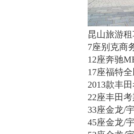
昆山旅游租
7座别克商
12座奔驰MB
17座福特全
2013款丰
22座丰田
33座金龙/
45座金龙/