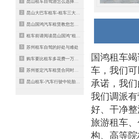
1
昆山租车自驾游怎么选择太阳膜？
2
昆山大巴车租车-租车三大要素千万别忽视高性价比！
3
昆山国鸿汽车租赁教您怎样省油?
4
租车前请阅读昆山国鸿“租车建议”
5
苏州租车自驾的好处与难处
国鸿租车竭
6
购车要比租车多花费一万元修理费
车，我们可
7
苏州签定汽车租赁合同时需注意的事项
承诺，我们
8
昆山租车-汽车行驶中轮胎突然爆胎该怎么办？
我们调派有
好、干净整
旅游租车、
构、高等院