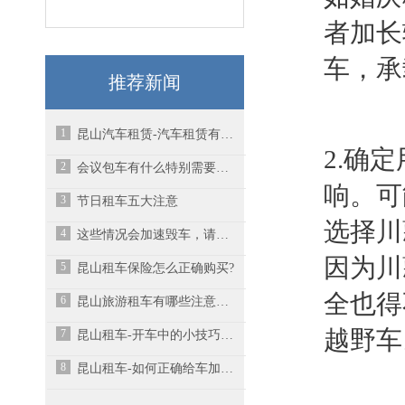
者加长
车，承
推荐新闻
1
昆山汽车租赁-汽车租赁有哪些实用的小技巧？
2.确
2
会议包车有什么特别需要注意的？
响。可
3
节日租车五大注意
选择
川
4
这些情况会加速毁车，请尽量避免
因为川
5
昆山租车保险怎么正确购买?
全也得
6
昆山旅游租车有哪些注意事项呢？
越野车
7
昆山租车-开车中的小技巧，您知道几点？
8
昆山租车-如何正确给车加油？