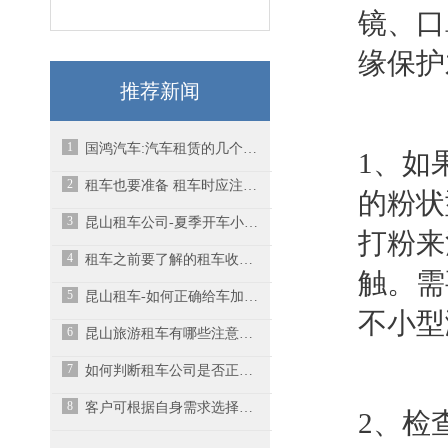
镜、口
缘保护
推荐新闻
1
国鸿汽车:汽车租赁的几个常见误区
1、如
2
租车也要准备 租车时应注意哪些问题?
的粉状
3
昆山租车公司-夏季开车小贴士
打粉来
4
租车之前要了解的租车收费标准
触。需
5
昆山租车-如何正确给车加油？
不小型
6
昆山旅游租车有哪些注意事项呢？
7
如何判断租车公司是否正规呢？-昆山汽车租赁
8
客户可根据自身需求选择不同车型进行以租代购-昆山汽车租赁
2、检