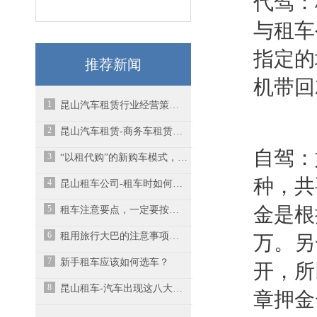
代驾：
与租车
指定的
推荐新闻
机带回
1
昆山汽车租赁行业经营策略有哪些呢？
2
昆山汽车租赁-商务车租赁时应该注意些什么？
自驾：
3
“以租代购”的新购车模式，元芳你怎么看？
种，共
4
昆山租车公司-租车时如何选择租赁车型？
5
金是根
租车注意要点，一定要按合同细节使用
6
租用旅行大巴的注意事项有哪些呢？-昆山大巴车租赁
万。另
7
新手租车应该如何选车？
开，所
8
昆山租车-汽车出现这八大现象说明该维修了！
章押金